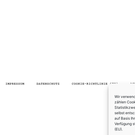
IMPRESSUM
DATENSCHUTZ
COOKIE-RICHTLINIE (EU)
AG
Wir verwend
zählen Cooki
Statistikzw
selbst ents
auf Basis Ih
Verfügung s
(EU)
.