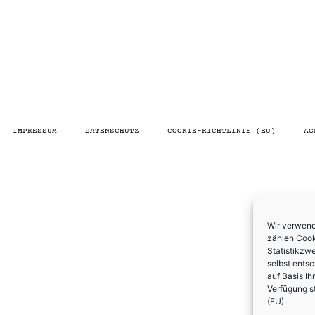
IMPRESSUM
DATENSCHUTZ
COOKIE-RICHTLINIE (EU)
AG
Wir verwend
zählen Cooki
Statistikzw
selbst ents
auf Basis Ih
Verfügung s
(EU)
.